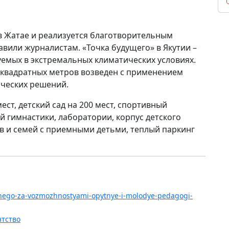
 Жатае и реализуется благотворительным
вили журналистам. «Точка будущего» в Якутии –
уемых в экстремальных климатических условиях.
квадратных метров возведен с применением
ических решений.
мест, детский сад на 200 мест, спортивный
й гимнастики, лаборатории, корпус детского
ов и семей с приемными детьми, теплый паркинг
hhego-za-vozmozhnostyami-opytnye-i-molodye-pedagogi-
нтство