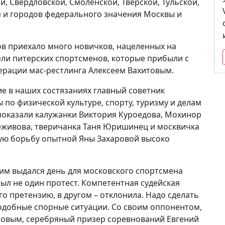
, Свердловской, Смоленской, Тверской, Тульской,
я и городов федерального значения Москвы и
в приехало много новичков, нацеленных на
ели питерских спортсменов, которые прибыли с
рации мас-рестлинга Алексеем Вахитовым.
ие в наших состязаниях главный советник
по физической культуре, спорту, туризму и делам
показали калужанки Виктория Куроедова, Мохинор
Неживова, тверичанка Таня Юришинец и москвичка
кую борьбу опытной Яны Захаровой высоко
ким выдался день для московского спортсмена
был не один протест. Компетентная судейская
го претензию, в другом – отклонила. Надо сделать
одобные спорные ситуации. Со своим оппонентом,
овым, серебряный призер соревнований Евгений