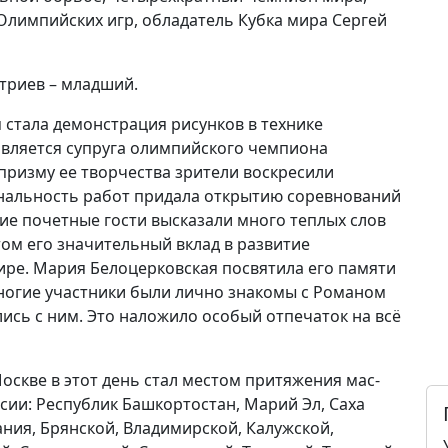
Олимпийских игр, обладатель Кубка мира Сергей
триев – младший.
стала демонстрация рисунков в технике
является супруга олимпийского чемпиона
ризму ее творчества зрители воскресили
ональность работ придала открытию соревнований
е почетные гости высказали много теплых слов
ом его значительный вклад в развитие
ире. Мария Белоцерковская посвятила его памяти
ногие участники были лично знакомы с Романом
ись с ним. Это наложило особый отпечаток на всё
скве в этот день стал местом притяжения мас-
сии: Республик Башкортостан, Марий Эл, Саха
ания, Брянской, Владимирской, Калужской,