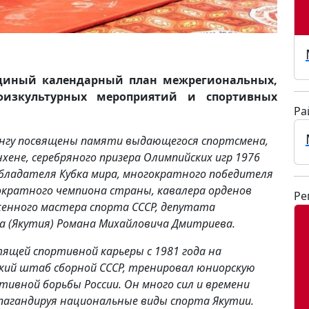
диный календарный план межрегиональных,
физкультурных мероприятий и спортивных
Ра
лингу посвящены памяти выдающегося спортсмена,
хене, серебряного призера Олимпийских игр 1976
 обладателя Кубка мира, многократного победителя
ократного чемпиона страны, кавалера орденов
Ре
уженного мастера спорта СССР, депутата
ха (Якутия) Романа Михайловича Дмитриева.
ящей спортивной карьеры с 1981 года на
кий штаб сборной СССР, тренировал юниорскую
тивной борьбы России. Он много сил и времени
пагандируя национальные виды спорта Якутии.