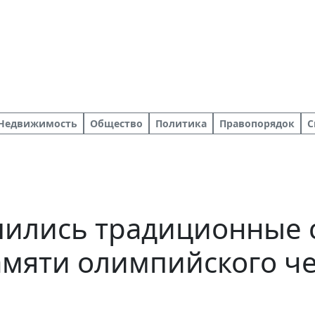
Недвижимость
Общество
Политика
Правопорядок
С
шились традиционные 
памяти олимпийского 