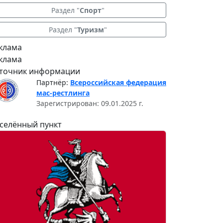
Раздел "
Спорт
"
Раздел "
Туризм
"
клама
клама
точник информации
Партнёр:
Всероссийская федерация
мас-рестлинга
Зарегистрирован: 09.01.2025 г.
селённый пункт