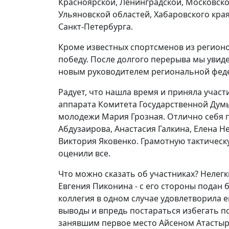
Красноярской, Ленинградской, Московской
Ульяновской областей, Хабаровского кра
Санкт-Петербурга.
Кроме известных спортсменов из регионо
победу. После долгого перерыва мы увид
новым руководителем региональной феде
Радует, что нашла время и приняла участ
аппарата Комитета Государственной Думы 
молодежи Мария Грозная. Отлично себя 
Абдузаирова, Анастасия Галкина, Елена 
Виктория Яковенко. Грамотную тактичес
оценили все.
Что можно сказать об участниках? Нелег
Евгения Пиконина - с его стороны подан 
коллегия в одном случае удовлетворила е
выводы и впредь постараться избегать п
занявшим первое место Айсеном Атастыр