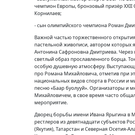
чемпион Европы, бронзовый призёр XXII 
Корнилаев;
- сын олимпийского чемпиона Роман Дми
Важной частью торжественного открытия 
пастельной живописи, автором которых 
Антонина Сафроновна Дмитриева. Через п
светлый образ прославленного борца. Т
особую душевную атмосферу. Выступающи
про Романа Михайловича, отметив при эт
национальных видов спорта в России и м
песню «Баар буолууй». Организаторы и м
Михайловичем, в свое время часто общал
мероприятие.
Дворец борьбы имени Ивана Ярыгина в Мо
рестлеров из девятнадцати субъектов Рос
(Якутия), Татарстан и Северная Осетия-Ал