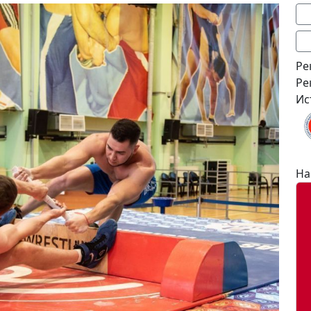
Ре
Ре
Ис
На