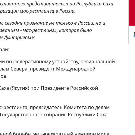
остоянного представительства Республики Саха
ризации мас-рестлинга в России.
 сегодня признание не только в России, но и
азванием «мас-рестлинг», которое было
ем Дмитриевым.
али:
ии по федеративному устройству, региональной
елам Севера, президент Международной
ов;
аха (Якутия) при Президенте Российской
с-рестлинга, председатель Комитета по делам
 Государственного собрания Республики Саха
льной борьбе, четырёхкратный чемпион мира,