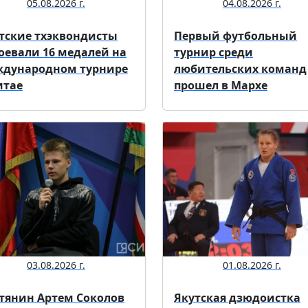
05.08.2026 г.
04.08.2026 г.
тские тхэквондисты
Первый футбольный
оевали 16 медалей на
турнир среди
дународном турнире
любительских команд
итае
прошел в Мархе
03.08.2026 г.
01.08.2026 г.
тянин Артем Соколов
Якутская дзюдоистка