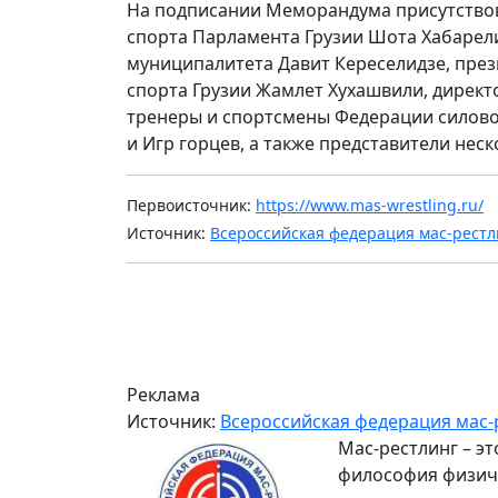
На подписании Меморандума присутствов
спорта Парламента Грузии Шота Хабарел
муниципалитета Давит Кереселидзе, пре
спорта Грузии Жамлет Хухашвили, директо
тренеры и спортсмены Федерации силово
и Игр горцев, а также представители нес
Первоисточник:
https://www.mas-wrestling.ru/
Источник:
Всероссийская федерация мас-рестл
Реклама
Источник:
Всероссийская федерация мас-
Мас-рестлинг – э
философия физиче