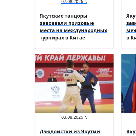
07.08.2026 г.
Якутские танцоры
Яку
завоевали призовые
зав
места на международных
меж
турнирах в Китае
в К
03.08.2026 г.
Дзюдоистки из Якутии
Яку