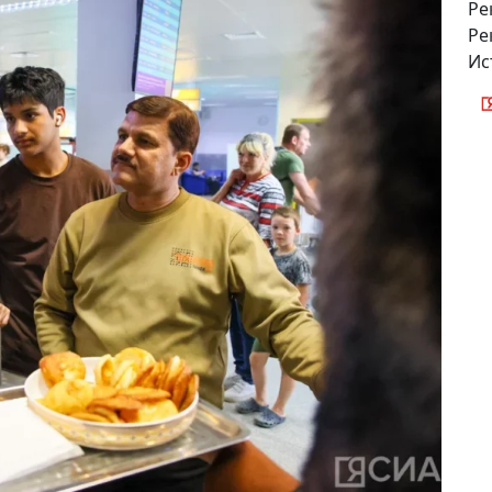
Ре
Ре
Ис