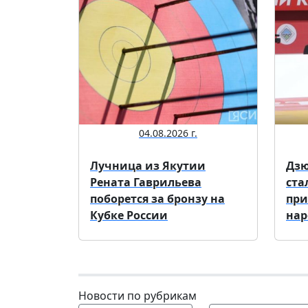
04.08.2026 г.
Лучница из Якутии
Дзю
Рената Гаврильева
ста
поборется за бронзу на
при
Кубке России
нар
Новости по рубрикам