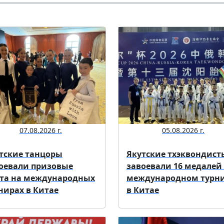
07.08.2026 г.
05.08.2026 г.
тские танцоры
Якутские тхэквондист
оевали призовые
завоевали 16 медалей
та на международных
международном турн
нирах в Китае
в Китае