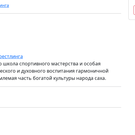
инга
рестлинга
то школа спортивного мастерства и особая
ского и духовного воспитания гармоничной
млемая часть богатой культуры народа саха.