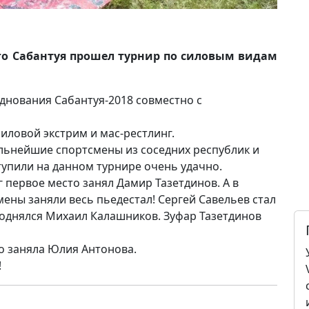
го Сабантуя прошел турнир по силовым видам
днования Сабантуя-2018 совместно с
иловой экстрим и мас-рестлинг.
ильнейшие спортсмены из соседних республик и
тупили на данном турнире очень удачно.
кг первое место занял Дамир Тазетдинов. А в
мены заняли весь пьедестал! Сергей Савельев стал
поднялся Михаил Калашников. Зуфар Тазетдинов
то заняла Юлия Антонова.
!