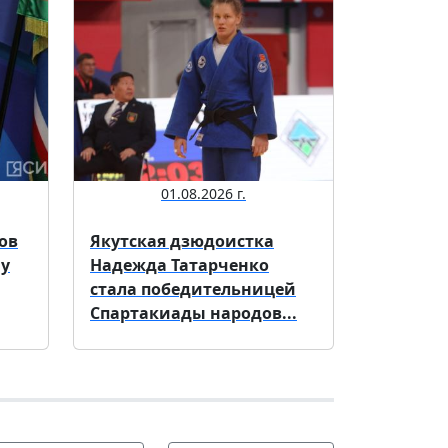
01.08.2026 г.
ов
Якутская дзюдоистка
му
Надежда Татарченко
стала победительницей
Спартакиады народов...