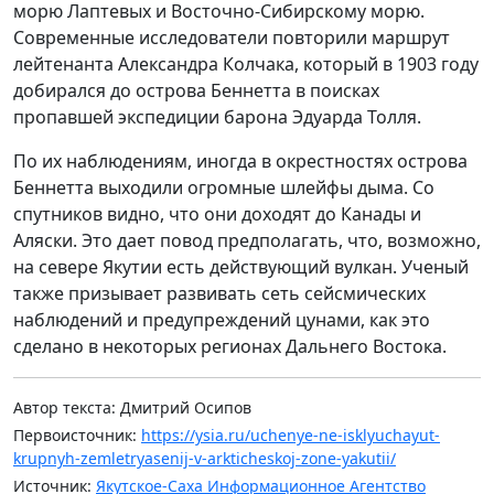
морю Лаптевых и Восточно-Сибирскому морю.
Современные исследователи повторили маршрут
лейтенанта Александра Колчака, который в 1903 году
добирался до острова Беннетта в поисках
пропавшей экспедиции барона Эдуарда Толля.
По их наблюдениям, иногда в окрестностях острова
Беннетта выходили огромные шлейфы дыма. Со
спутников видно, что они доходят до Канады и
Аляски. Это дает повод предполагать, что, возможно,
на севере Якутии есть действующий вулкан. Ученый
также призывает развивать сеть сейсмических
наблюдений и предупреждений цунами, как это
сделано в некоторых регионах Дальнего Востока.
Автор текста: Дмитрий Осипов
Первоисточник:
https://ysia.ru/uchenye-ne-isklyuchayut-
krupnyh-zemletryasenij-v-arkticheskoj-zone-yakutii/
Источник:
Якутское-Саха Информационное Агентство