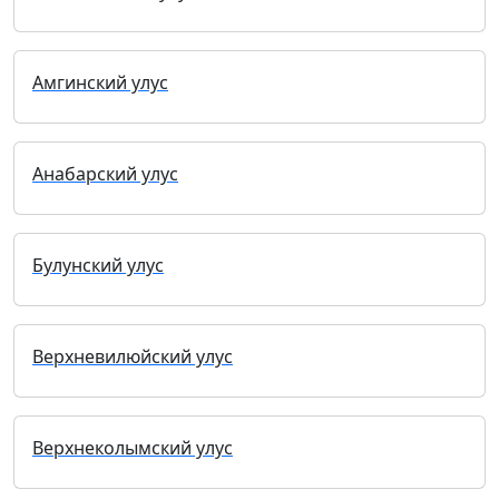
Амгинский улус
Анабарский улус
Булунский улус
Верхневилюйский улус
Верхнеколымский улус