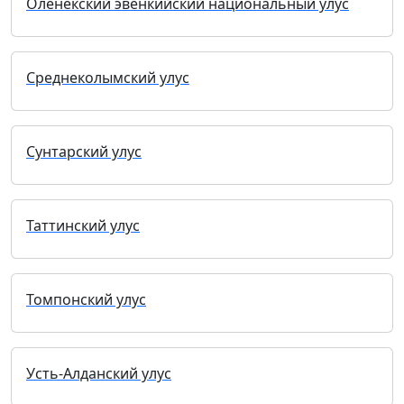
Оленекский эвенкийский национальный улус
Среднеколымский улус
Сунтарский улус
Таттинский улус
Томпонский улус
Усть-Алданский улус