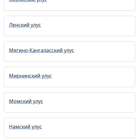
Ленский улус
Мегино-Кангаласский улус
Мирнинский улус
Момский улус
Намский улус