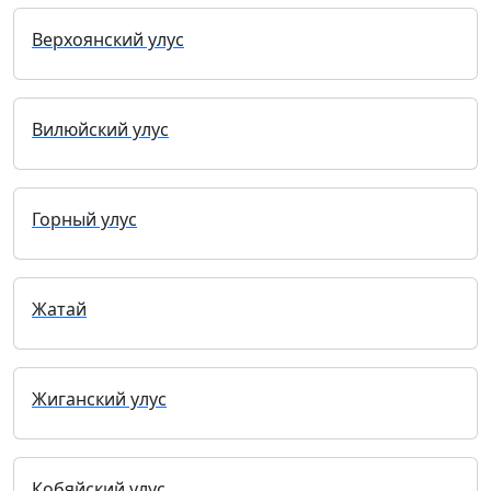
Верхоянский улус
Вилюйский улус
Горный улус
Жатай
Жиганский улус
Кобяйский улус