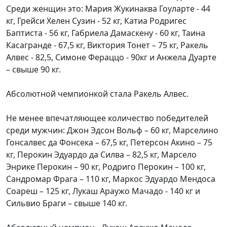
Среди женщин это: Мария Жукинаква Гоуларте - 44
кг, Грейси Хелен Сузин - 52 кг, Катиа Родригес
Баптиста - 56 кг, Габриела Дамаскену - 60 кг, Таина
Касагранде - 67,5 кг, Виктория Тонет – 75 кг, Ракель
Алвес - 82,5, Симоне Фераццо - 90кг и Анжела Дуарте
– свыше 90 кг.
Абсолютной чемпионкой стала Ракель Алвес.
Не менее впечатляющее количество победителей
среди мужчин: Джон Эдсон Вольф – 60 кг, Марселино
Гонсалвес да Фонсека – 67,5 кг, Петерсон Акино – 75
кг, Перокин Эдуардо да Силва – 82,5 кг, Марсело
Энрике Перокин – 90 кг, Родриго Перокин – 100 кг,
Сандромар Фрага – 110 кг, Маркос Эдуардо Мендоса
Соареш – 125 кг, Лукаш Араужо Мачадо - 140 кг и
Сильвио Браги – свыше 140 кг.