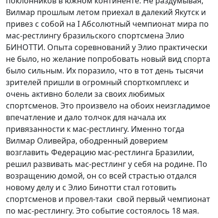
поклонников в южном континенте. Не раздумывая,
Вилмар прошлым летом приехал в далекий Якутск и
привез с собой на I Абсолютный чемпионат мира по
мас-рестлингу бразильского спортсмена Элио
БИНОТТИ. Опыта соревнований у Элио практически
не было, но желание попробовать новый вид спорта
было сильным. Их поразило, что в тот день тысячи
зрителей пришли в огромный спорткомплекс и
очень активно болели за своих любимых
спортсменов. Это произвело на обоих неизгладимое
впечатление и дало толчок для начала их
привязанности к мас-рестлингу. Именно тогда
Вилмар Оливейра, ободренный доверием
возглавить Федерацию мас-рестлинга Бразилии,
решил развивать мас-рестлинг у себя на родине. По
возращению домой, он со всей страстью отдался
новому делу и с Элио Бинотти стал готовить
спортсменов и провел-таки свой первый чемпионат
по мас-рестлингу. Это событие состоялось 18 мая.