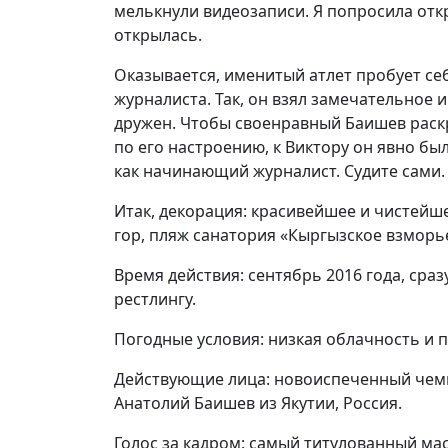
мелькнули видеозаписи. Я попросила откры
открылась.
Оказывается, именитый атлет пробует себ
журналиста. Так, он взял замечательное 
дружен. Чтобы своенравный Баишев раскр
по его настроению, к Виктору он явно бы
как начинающий журналист. Судите сами.
Итак, декорация: красивейшее и чистейш
гор, пляж санатория «Кыргызское взморье»
Время действия: сентябрь 2016 года, сра
рестлингу.
Погодные условия: низкая облачность и 
Действующие лица: новоиспеченный чемп
Анатолий Баишев из Якутии, Россия.
Голос за кадром: самый титулованный мас