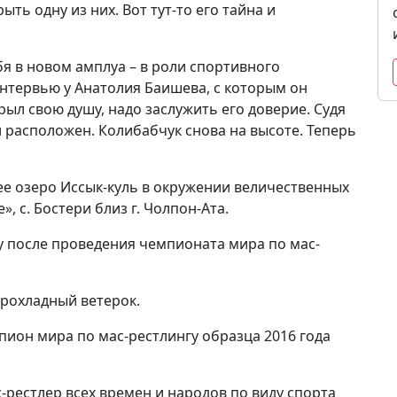
ть одну из них. Вот тут-то его тайна и
я в новом амплуа – в роли спортивного
интервью у Анатолия Баишева, с которым он
ыл свою душу, надо заслужить его доверие. Судя
л расположен. Колибабчук снова на высоте. Теперь
ее озеро Иссык-куль в окружении величественных
, с. Бостери близ г. Чолпон-Ата.
зу после проведения чемпионата мира по мас-
прохладный ветерок.
ион мира по мас-рестлингу образца 2016 года
-рестлер всех времен и народов по виду спорта