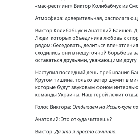
«мас-рестлинг» Виктор Колибабчук из Смо
Атмосфера: доверительная, располагающа
Виктор Колибабчук и Анатолий Баишев. Д
Люди, которых объединила любовь к спорт
рядом: беседовать, делиться впечатления
сходились они в нешуточной борьбе за за
оставаться друзьями, уважающими другу 
Наступил последний день пребывания Баи
Кругом тишина, только ветер шумит в м
которые будут звуковым фоном интервью
команды Украины. Наш герой лежит отдых
Голос Виктора:
Отдыхаем на Иссык-куле по
Анатолий: Это откуда читаешь?
Виктор:
Да это я просто сочиняю.