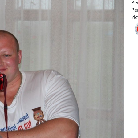
Ре
Ре
Ис