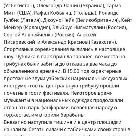
(Узбекистан), Олександр Лашин (Украина), Тармо
Митт (США), Рафал Кобыляш (Польша), Роландс
Гулбис (Латвия), Джоунс Нейл (Великобритания), Кейт
Мейхер (Ирландия), Эльбрус Нигматуллин (Россия),
Сергей Андрейченко (Россия), Алексей
Писаревский и Александр Краснов (Казахстан).
Спортивные соревнования вылились в настоящее
шоу. Публика в парк пришла заранее, все места на
трибунах были забиты до отказа за два часа до
объявленного времени. В 15.00 под характерные
протяжные звуки узбекских национальных духовых
инструментов на центральную трибуну прошли
почетные гости фестиваля. Некоторое время
музыканты в национальных одеждах продолжали
оглашать парк фанфарами, возвещая народу о
торжестве, им вторили барабаны.
Внезапно наступила тишина и в центр площадки
начали выбегать силачи с табличками своих стран в