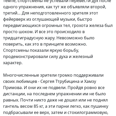
темпе, спортсмены не успевали перевести дух после
одного упражнения, как тут же объявляли второй,
третий… Для неподготовленного зрителя этот
фейерверк из оглушающей музыки, быстро
передвигающихся огромных тел, грохота железа был
просто шоком. И все это происходило в
тридцатиградусную жару. Невозможно было
поверить, как это в принципе возможно.
Спортсмены показали яркую борьбу,
продемонстрировали силу духа и железный
характер.
Многочисленные зрители громко поддерживали
своих любимцев - Сергея Ттрубицина и Хамзу
Примова. И они их не подвели. Пройдя ровно все
дистанции, на последнем упражнении им не было
равных. Почти никто даже не дошел или не поднял
гантель весом 85 кг, а эти парни легко, как пушинку
подбрасывали ее верх, затем и стокилограммовую,