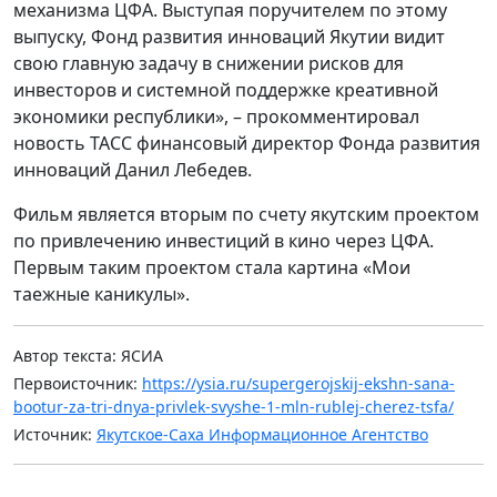
механизма ЦФА. Выступая поручителем по этому
выпуску, Фонд развития инноваций Якутии видит
свою главную задачу в снижении рисков для
инвесторов и системной поддержке креативной
экономики республики», – прокомментировал
новость ТАСС финансовый директор Фонда развития
инноваций Данил Лебедев.
Фильм является вторым по счету якутским проектом
по привлечению инвестиций в кино через ЦФА.
Первым таким проектом стала картина «Мои
таежные каникулы».
Автор текста: ЯСИА
Первоисточник:
https://ysia.ru/supergerojskij-ekshn-sana-
bootur-za-tri-dnya-privlek-svyshe-1-mln-rublej-cherez-tsfa/
Источник:
Якутское-Саха Информационное Агентство