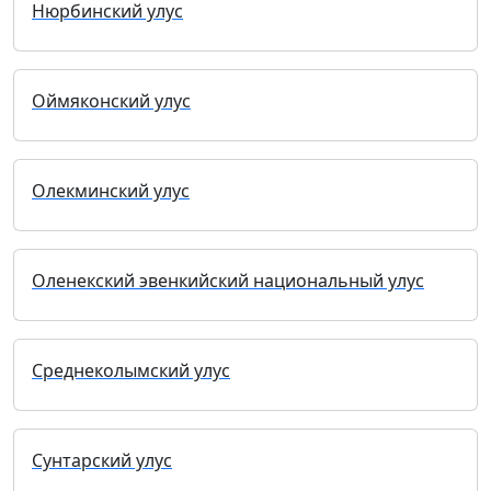
Нюрбинский улус
Оймяконский улус
Олекминский улус
Оленекский эвенкийский национальный улус
Среднеколымский улус
Сунтарский улус