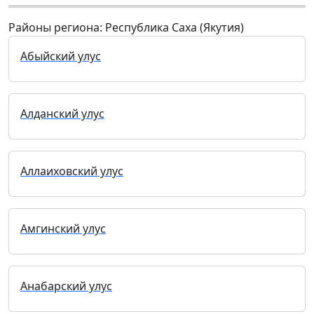
Районы региона: Республика Саха (Якутия)
Абыйский улус
Алданский улус
Аллаиховский улус
Амгинский улус
Анабарский улус