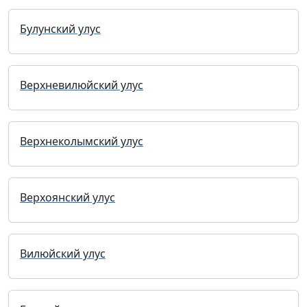
Булунский улус
Верхневилюйский улус
Верхнеколымский улус
Верхоянский улус
Вилюйский улус