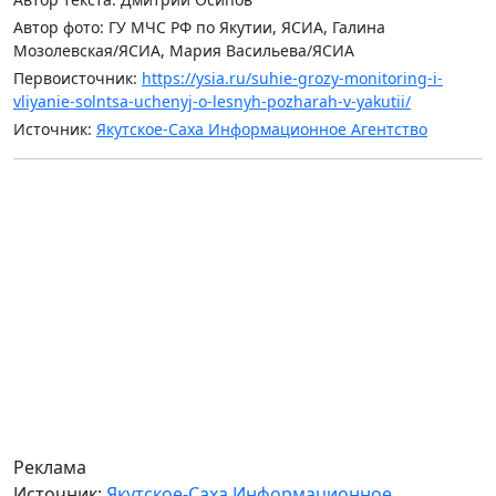
Автор фото: ГУ МЧС РФ по Якутии, ЯСИА, Галина
Мозолевская/ЯСИА, Мария Васильева/ЯСИА
Первоисточник:
https://ysia.ru/suhie-grozy-monitoring-i-
vliyanie-solntsa-uchenyj-o-lesnyh-pozharah-v-yakutii/
Источник:
Якутское-Саха Информационное Агентство
Реклама
Источник:
Якутское-Саха Информационное