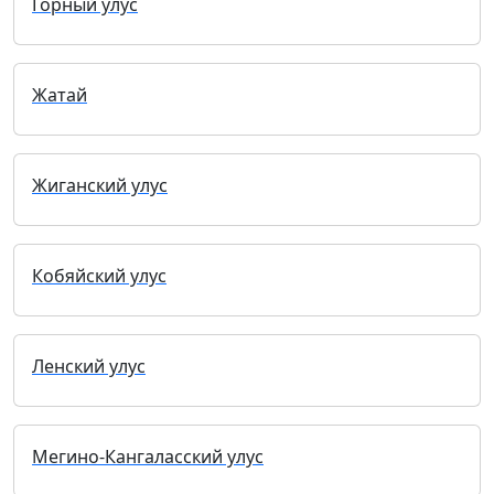
Горный улус
Жатай
Жиганский улус
Кобяйский улус
Ленский улус
Мегино-Кангаласский улус