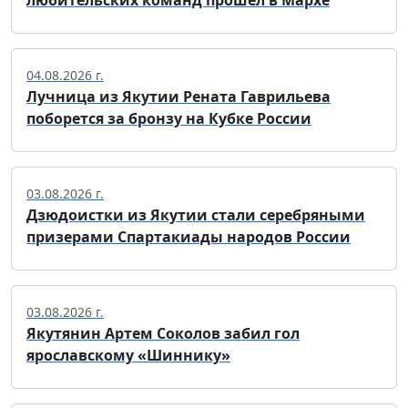
любительских команд прошел в Мархе
04.08.2026 г.
Лучница из Якутии Рената Гаврильева
поборется за бронзу на Кубке России
03.08.2026 г.
Дзюдоистки из Якутии стали серебряными
призерами Спартакиады народов России
03.08.2026 г.
Якутянин Артем Соколов забил гол
ярославскому «Шиннику»