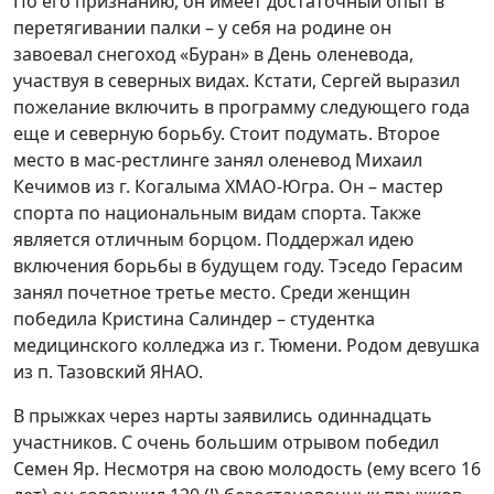
По его признанию, он имеет достаточный опыт в
перетягивании палки – у себя на родине он
завоевал снегоход «Буран» в День оленевода,
участвуя в северных видах. Кстати, Сергей выразил
пожелание включить в программу следующего года
еще и северную борьбу. Стоит подумать. Второе
место в мас-рестлинге занял оленевод Михаил
Кечимов из г. Когалыма ХМАО-Югра. Он – мастер
спорта по национальным видам спорта. Также
является отличным борцом. Поддержал идею
включения борьбы в будущем году. Тэседо Герасим
занял почетное третье место. Среди женщин
победила Кристина Салиндер – студентка
медицинского колледжа из г. Тюмени. Родом девушка
из п. Тазовский ЯНАО.
В прыжках через нарты заявились одиннадцать
участников. С очень большим отрывом победил
Семен Яр. Несмотря на свою молодость (ему всего 16