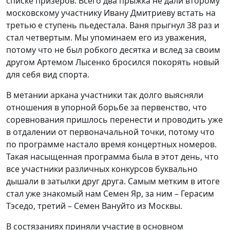
списке призеров. Всего два прыжка не дали второму
московскому участнику Ивану Дмитриеву встать на
третью е ступень пьедестала. Ваня прыгнул 38 раз и
стал четвертым. Мы упоминаем его из уважения,
потому что не был робкого десятка и вслед за своим
другом Артемом Лысенко бросился покорять новый
для себя вид спорта.
В метании аркана участники так долго выясняли
отношения в упорной борьбе за первенство, что
соревнования пришлось перенести и проводить уже
в отдалении от первоначальной точки, потому что
по программе настало время концертных номеров.
Такая насыщенная программа была в этот день, что
все участники различных конкурсов буквально
дышали в затылки друг друга. Самым метким в итоге
стал уже знакомый нам Семен Яр, за ним – Герасим
Тэседо, третий – Семен Вануйто из Москвы.
В состязаниях приняли участие в основном