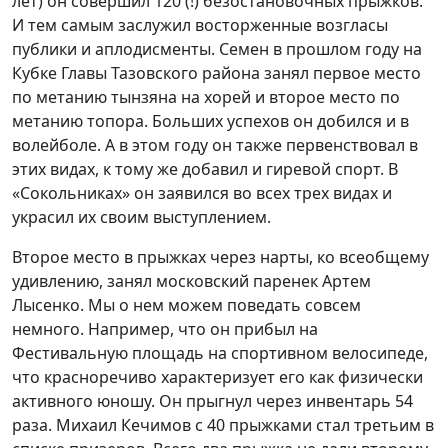
лет) он совершил 120 (!) безостановочных прыжков.
И тем самым заслужил восторженные возгласы
публики и аплодисменты. Семен в прошлом году на
Кубке Главы Тазовского района занял первое место
по метанию тынзяна на хорей и второе место по
метанию топора. Больших успехов он добился и в
волейболе. А в этом году он также первенствовал в
этих видах, к тому же добавил и гиревой спорт. В
«Сокольниках» он заявился во всех трех видах и
украсил их своим выступлением.
Второе место в прыжках через нарты, ко всеобщему
удивлению, занял московский паренек Артем
Лысенко. Мы о нем можем поведать совсем
немного. Например, что он прибыл на
Фестивальную площадь на спортивном велосипеде,
что красноречиво характеризует его как физически
активного юношу. Он прыгнул через инвентарь 54
раза. Михаил Кечимов с 40 прыжками стал третьим в