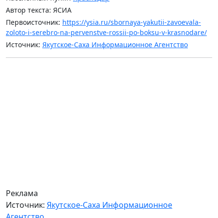
Автор текста: ЯСИА
Первоисточник:
https://ysia.ru/sbornaya-yakutii-zavoevala-
zoloto-i-serebro-na-pervenstve-rossii-po-boksu-v-krasnodare/
Источник:
Якутское-Саха Информационное Агентство
Реклама
Источник:
Якутское-Саха Информационное
Агентство