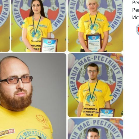
Ре
Ре
Ис