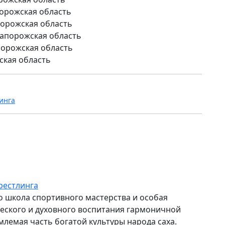
порожская область
апорожская область
 Запорожская область
апорожская область
вская область
инга
рестлинга
то школа спортивного мастерства и особая
ского и духовного воспитания гармоничной
млемая часть богатой культуры народа саха.