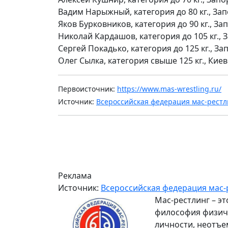
Вадим Нарыжный, категория до 80 кг., За
Яков Бурковников, категория до 90 кг., З
Николай Кардашов, категория до 105 кг.,
Сергей Покадько, категория до 125 кг., З
Олег Сылка, категория свыше 125 кг., Кие
Первоисточник:
https://www.mas-wrestling.ru/
Источник:
Всероссийская федерация мас-рестл
Реклама
Источник:
Всероссийская федерация мас-
Мас-рестлинг – э
философия физиче
личности, неотъе