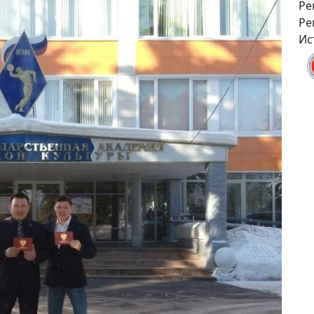
Ре
Ре
Ис