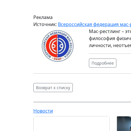
Реклама
Источник:
Всероссийская федерация мас-
Мас-рестлинг – э
философия физиче
личности, неотъе
Подробнее
Возврат к списку
Новости