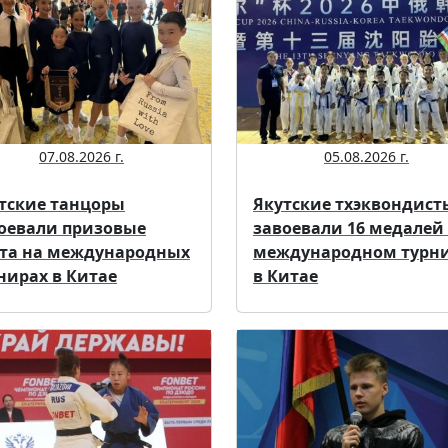
07.08.2026 г.
05.08.2026 г.
тские танцоры
Якутские тхэквондист
оевали призовые
завоевали 16 медалей
та на международных
международном турн
нирах в Китае
в Китае