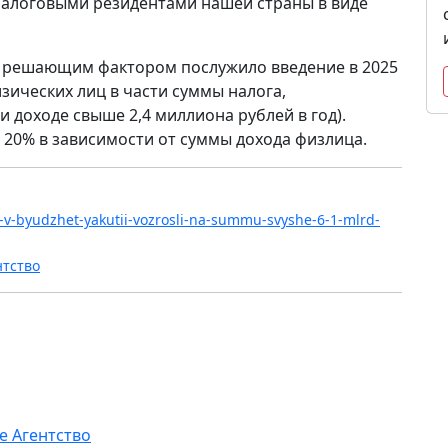
алоговыми резидентами нашей страны в виде
м решающим фактором послужило введение в 2025
зических лиц в части суммы налога,
 доходе свыше 2,4 миллиона рублей в год).
 20% в зависимости от суммы дохода физлица.
fl-v-byudzhet-yakutii-vozrosli-na-summu-svyshe-6-1-mlrd-
нтство
е Агентство