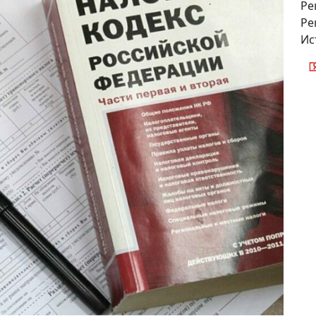
Ре
Ре
Ис