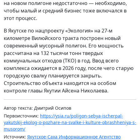
на новом полигоне недостаточно — необходимо,
чтобы малый и средний бизнес тоже включался в
этот процесс.
В Якутске по нацпроекту «Экология» на 27-м
километре Вилюйского тракта построен новый
современный мусорный полигон. Его мощность
рассчитана на 132 тысячи тонн твердых
коммунальных отходов (ТКО) в год. Ввод всего
комплекса ожидается в 2026 году, после чего старую
городскую свалку планируется закрыть.
Строительство объекта находится на особом
контроле главы Якутии Айсена Николаева.
Автор текста: Дмитрий Осипов
Первоисточник:
https://ysia.ru/poligon-sebya-ischerpal-
yakutskij-ekolog-o-pozhare-na-svalke-i-kulture-obrashheniya-s-
musorom/
Источник:
Якутское-Саха Информационное Агентство