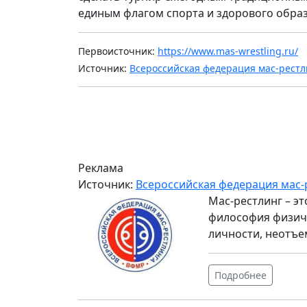
единым флагом спорта и здорового образ
Первоисточник:
https://www.mas-wrestling.ru/
Источник:
Всероссийская федерация мас-рестл
Реклама
Источник:
Всероссийская федерация мас-
Мас-рестлинг – э
философия физиче
личности, неотъе
Подробнее