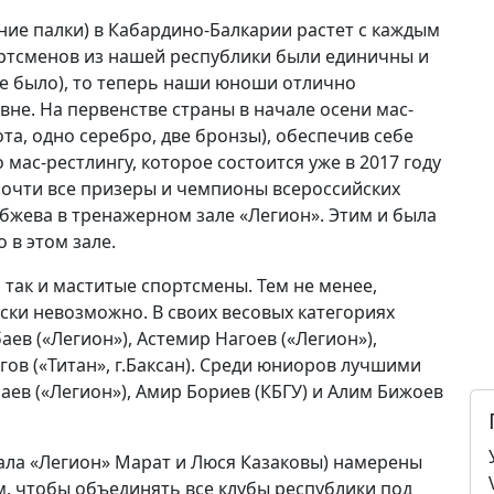
ние палки) в Кабардино-Балкарии растет с каждым
портсменов из нашей республики были единичны и
е было), то теперь наши юноши отлично
не. На первенстве страны в начале осени мас-
та, одно серебро, две бронзы), обеспечив себе
мас-рестлингу, которое состоится уже в 2017 году
 Почти все призеры и чемпионы всероссийских
убжева в тренажерном зале «Легион». Этим и была
 в этом зале.
 так и маститые спортсмены. Тем не менее,
ски невозможно. В своих весовых категориях
в («Легион»), Астемир Нагоев («Легион»),
гов («Титан», г.Баксан). Среди юниоров лучшими
баев («Легион»), Амир Бориев (КБГУ) и Алим Бижоев
ала «Легион» Марат и Люся Казаковы) намерены
, чтобы объединять все клубы республики под