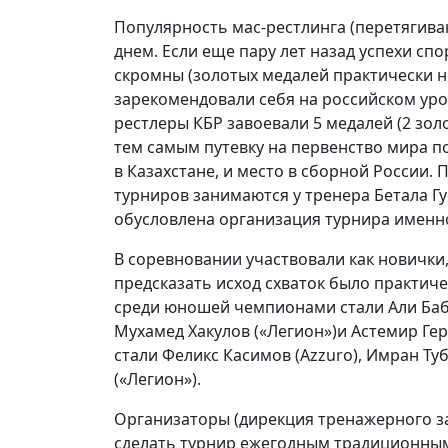
Популярность мас-рестлинга (перетягива
днем. Если еще пару лет назад успехи с
скромны (золотых медалей практически н
зарекомендовали себя на российском уров
рестлеры КБР завоевали 5 медалей (2 золо
тем самым путевку на первенство мира по 
в Казахстане, и место в сборной России.
турниров занимаются у тренера Бетала Г
обусловлена организация турнира именно
В соревновании участвовали как новички,
предсказать исход схваток было практиче
среди юношей чемпионами стали Али Бабае
Мухамед Хакулов («Легион»)и Астемир Гер
стали Феликс Касимов (Azzuro), Имран Ту
(«Легион»).
Организаторы (дирекция тренажерного з
сделать турнир ежегодным традиционным