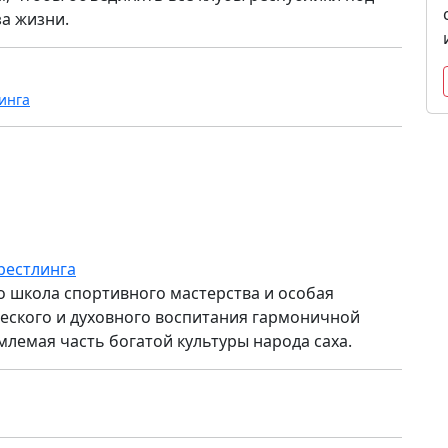
а жизни.
инга
рестлинга
то школа спортивного мастерства и особая
ского и духовного воспитания гармоничной
млемая часть богатой культуры народа саха.