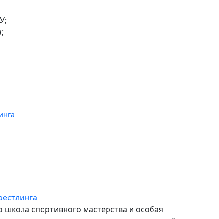
У;
;
инга
рестлинга
то школа спортивного мастерства и особая