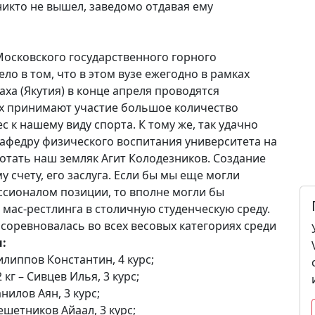
 никто не вышел, заведомо отдавая ему
Московского государственного горного
ло в том, что в этом вузе ежегодно в рамках
ха (Якутия) в конце апреля проводятся
ых принимают участие большое количество
ес к нашему виду спорта. К тому же, так удачно
 кафедру физического воспитания университета на
отать наш земляк Агит Колодезников. Создание
 счету, его заслуга. Если бы мы еще могли
ссионалом позиции, то вполне могли бы
мас-рестлинга в столичную студенческую среду.
оревновалась во всех весовых категориях среди
:
Филиппов Константин, 4 курс;
кг – Сивцев Илья, 3 курс;
нилов Аян, 3 курс;
Решетников Айаал, 3 курс;