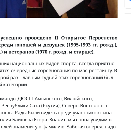
е успешно проведено II Открытое Первенство
реди юношей и девушек (1995-1993 гг. рожд.),
 и ветеранов (1970 г. рожд. и старше).
аших национальных видов спорта, всегда приятно
ятся очередные соревнования по мас-рестлингу. В
орой раз. Главным судьей этих соревнований был
 категории.
команды ДЮСШ Амгинского, Вилюйского,
Республики Саха (Якутия), Северо-Восточного
сквы. Рады были видеть среди участников сына
олия Баишева Егора. Значит, мы снова увидим в
телей знаменитую фамилию. Забегая вперед, надо