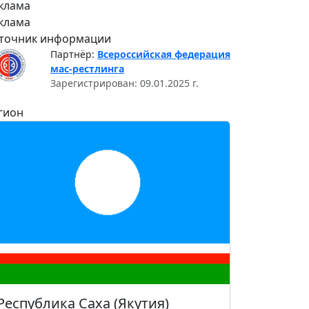
клама
клама
точник информации
Партнёр:
Всероссийская федерация
мас-рестлинга
Зарегистрирован: 09.01.2025 г.
гион
Республика Саха (Якутия)