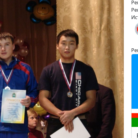
Ре
Ре
Ис
Ре