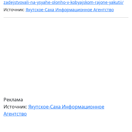
zadejstvovali-na-ysyahe-olonho-v-kobyajskom-rajone-yakutii/
Источник:
Якутское-Саха Информационное Агентство
Реклама
Источник:
Якутское-Саха Информационное
Агентство