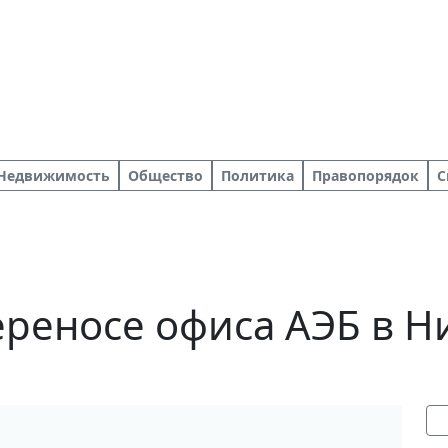
Недвижимость
Общество
Политика
Правопорядок
С
реносе офиса АЭБ в Н