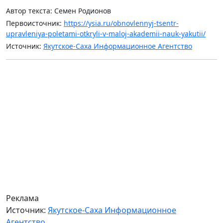
Автор текста: Семен Родионов
Первоисточник:
https://ysia.ru/obnovlennyj-tsentr-
upravleniya-poletami-otkryli-v-maloj-akademii-nauk-yakutii/
Источник:
Якутское-Саха Информационное Агентство
Реклама
Источник:
Якутское-Саха Информационное
Агентство