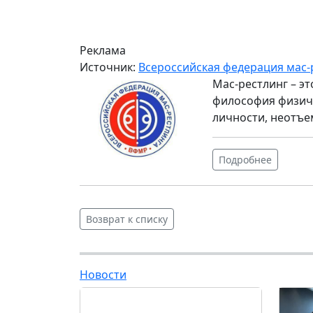
Реклама
Источник:
Всероссийская федерация мас-
Мас-рестлинг – э
философия физиче
личности, неотъе
Подробнее
Возврат к списку
Новости