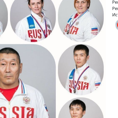
Ре
Ре
Ис