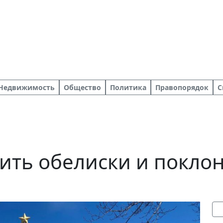
Недвижимость
Общество
Политика
Правопорядок
С
сить обелиски и покл