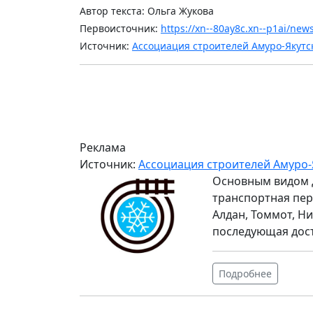
Автор текста: Ольга Жукова
Первоисточник:
https://xn--80ay8c.xn--p1ai/ne
Источник:
Ассоциация строителей Амуро-Якутс
Реклама
Источник:
Ассоциация строителей Амуро-
Основным видом 
транспортная пер
Алдан, Томмот, Ни
последующая дос
Подробнее