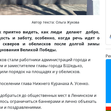
Автор текста:
Ольга Жукова
к приятно видеть, как люди делают добро,
ость и заботу, особенно, когда речь идет о
, скверов и обелисков после долгой зимы
зднования Великой Победы.
Ре
иков стали работники администраций города и
ым и заместителем главы города В.Шедько,
или порядок на площадях и у обелисков.
поселении глава Нижнего Куранаха А. Усенко.
 добраться до общественных мест в Ленинском и
шлось ограничиться баннерами и лично объехать
ми и поздравлениями.