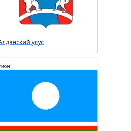
Алданский улус
гион