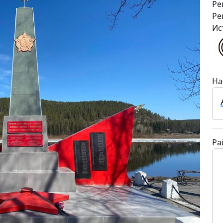
Ре
Ре
Ис
На
Ра