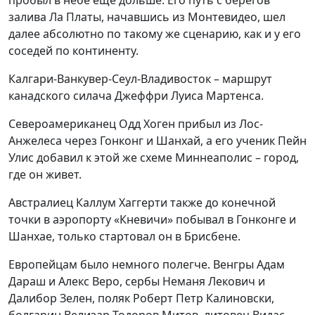
пробыл в небе еще дольше. Его путь с берегов
залива Ла Платы, начавшись из Монтевидео, шел
далее абсолютно по такому же сценарию, как и у его
соседей по континенту.
Калгари-Ванкувер-Сеул-Владивосток – маршрут
канадского силача Джеффри Луиса Мартенса.
Североамериканец Одд Хоген прибыл из Лос-
Анжелеса через Гонконг и Шанхай, а его ученик Пейн
Улис добавил к этой же схеме Миннеаполис – город,
где он живет.
Австралиец Каллум Хаггерти также до конечной
точки в аэропорту «Кневичи» побывал в Гонконге и
Шанхае, только стартовал он в Брисбене.
Европейцам было немного полегче. Венгры Адам
Дараш и Алекс Веро, сербы Неманя Лекович и
Далибор Зелен, поляк Роберт Петр Калиновски,