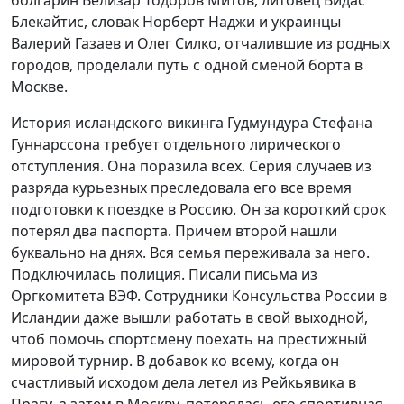
болгарин Велизар Тодоров Митов, литовец Видас
Блекайтис, словак Норберт Наджи и украинцы
Валерий Газаев и Олег Силко, отчалившие из родных
городов, проделали путь с одной сменой борта в
Москве.
История исландского викинга Гудмундура Стефана
Гуннарссона требует отдельного лирического
отступления. Она поразила всех. Серия случаев из
разряда курьезных преследовала его все время
подготовки к поездке в Россию. Он за короткий срок
потерял два паспорта. Причем второй нашли
буквально на днях. Вся семья переживала за него.
Подключилась полиция. Писали письма из
Оргкомитета ВЭФ. Сотрудники Консульства России в
Исландии даже вышли работать в свой выходной,
чтоб помочь спортсмену поехать на престижный
мировой турнир. В добавок ко всему, когда он
счастливый исходом дела летел из Рейкьявика в