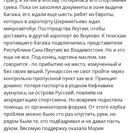
Прагу, а затем в Москву, потерялась его спортивная
сумка. Пока он заполнял документы в зоне выдачи
багажа, его ждали еще шесть ребят из Европы,
которых в аэропорту Шереметьево ждал
микроавтобус Постпредства Якутии, чтобы
доставить в другой аэропорт во Внуково. К поискам
пропавшего багажа подключились представители
Республики Саха (Якутия) во Владивостоке. Но и это
еще не все. Под конец, картина маслом, как
говорится - по прибытию на место, измученный и
без своих вещей, Гуннарссон не смог пройти через
контрольно-пропускной пункт как все. Принцип
домино: потеря паспорта в родном Кефлавике
аукнулась на острове Русский, повлияв на
аккредитацию спортсмена. Но вовремя подоспела
помощь от организаторов форума. От этого клубка
проблем можно было сто раз опустить руки, но
рядом были те, кто подбадривал и не давал пасть
духом. Весомую поддержку оказала Мария