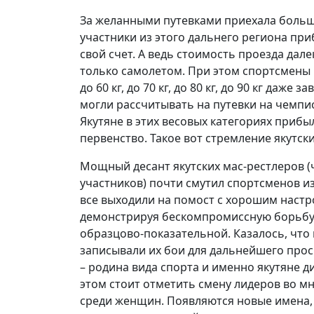
За желанными путевками приехала больша
участники из этого дальнего региона при
свой счет. А ведь стоимость проезда дале
только самолетом. При этом спортсмены и
до 60 кг, до 70 кг, до 80 кг, до 90 кг даж
могли рассчитывать на путевки на чемпио
Якутяне в этих весовых категориях прибы
первенство. Такое вот стремление якутс
Мощный десант якутских мас-рестлеров (
участников) почти смутил спортсменов из
все выходили на помост с хорошим настро
демонстрируя бескомпромиссную борьбу, 
образцово-показательной. Казалось, что в
записывали их бои для дальнейшего просм
– родина вида спорта и именно якутяне д
этом стоит отметить смену лидеров во мн
среди женщин. Появляются новые имена, 