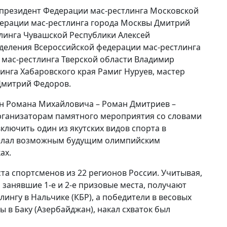
президент Федерации мас-рестлинга Московской
дерации мас-рестлинга города Москвы Дмитрий
линга Чувашской Республики Алексей
тделения Всероссийской федерации мас-рестлинга
 мас-рестлинга Тверской области Владимир
инга Хабаровского края Рамиг Нуруев, мастер
Дмитрий Федоров.
сын Романа Михайловича – Роман Дмитриев –
организаторам памятного мероприятия со словами
включить один из якутских видов спорта в
желал возможным будущим олимпийским
ах.
та спортсменов из 22 регионов России. Учитывая,
занявшие 1-е и 2-е призовые места, получают
лингу в Нальчике (КБР), а победители в весовых
ы в Баку (Азербайджан), накал схваток был