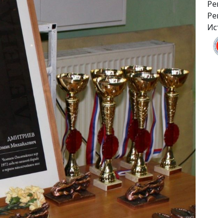
Ре
Ре
Ис