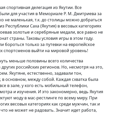
я спортивная делегация из Якутии. Все
были для участия в Мемориале Р. М. Дмитриева за
ко не маленькая, т.к. до столицы можно добраться
з Республики Саха (Якутия) в весовых категориях
е завоевав золотые и серебряные медали, все равно не
нат страны. Таковы условия игры в этом году.
ли бороться только за путевки на европейское
ких спортсменов выйти на мировой уровень!
чуть меньше половины всего количества
 других российских регионов. Но, несмотря на это,
ем. Якутяне, естественно, задавали тон,
в основном, между собой. Каждая схватка была
се в зале, у кого есть мобильный телефон,
отра и изучения. И это закономерно, ведь Якутия
иктуют моду в мас-рестлинге по всему миру. При
огих весовых категориях как среди мужчин, так и
что не может не радовать. Значит идет работа,