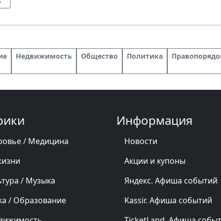
ь
ие
Недвижимость
Общество
Политика
Правопорядо
рики
Информация
ровье / Медицина
Новости
жизни
Акции и купоны
ьтура / Музыка
Яндекс. Афиша событий
ка / Образование
Kassir. Афиша событий
вижимость
TicketLand. Афиша собы