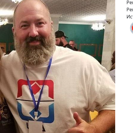
Ре
Ре
Ис