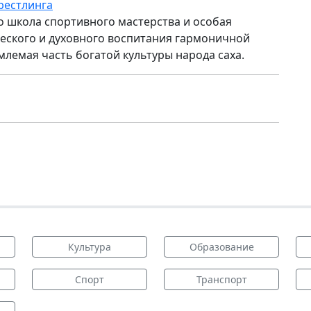
рестлинга
то школа спортивного мастерства и особая
ского и духовного воспитания гармоничной
млемая часть богатой культуры народа саха.
Культура
Образование
Спорт
Транспорт