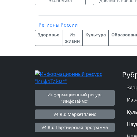
Экономика
Добавить новост
Регионы России
Здоровье
Из
Культура
Образован
жизни
Руб
Здо
Информационный ресурс
Из 
"ИнфоТаймс"
Кул
V4.Ru: Маркетплейс
Нау
V4.Ru: Партнёрская программа
Нед