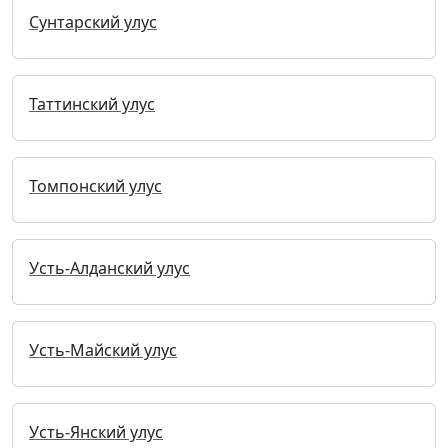
Сунтарский улус
Таттинский улус
Томпонский улус
Усть-Алданский улус
Усть-Майский улус
Усть-Янский улус