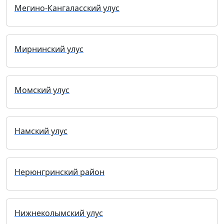
Мегино-Кангаласский улус
Мирнинский улус
Момский улус
Намский улус
Нерюнгринский район
Нижнеколымский улус