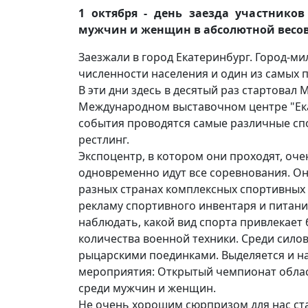
1 октября - день заезда участников
мужчин и женщин в абсолютной весов
Заезжали в город Екатеринбург. Город-ми
численности населения и один из самых 
В эти дни здесь в десятый раз стартовал 
Международном выставочном центре "Ека
события проводятся самые различные спо
рестлинг.
Экспоцентр, в котором они проходят, оч
одновременно идут все соревнования. Он
разных странах комплексных спортивны
рекламу спортивного инвентаря и питан
наблюдать, какой вид спорта привлекае
количества военной техники. Среди сило
рыцарскими поединками. Выделяется и на
мероприятия: Открытый чемпионат облас
среди мужчин и женщин.
Не очень хорошим сюрпризом для нас ста