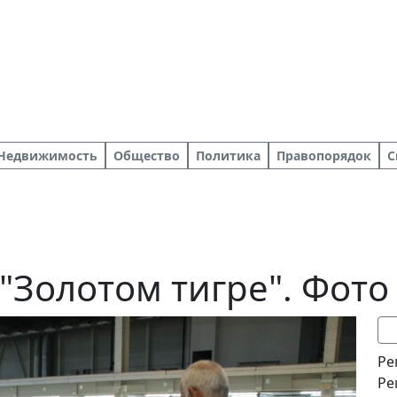
Недвижимость
Общество
Политика
Правопорядок
С
 "Золотом тигре". Фото
Ре
Ре