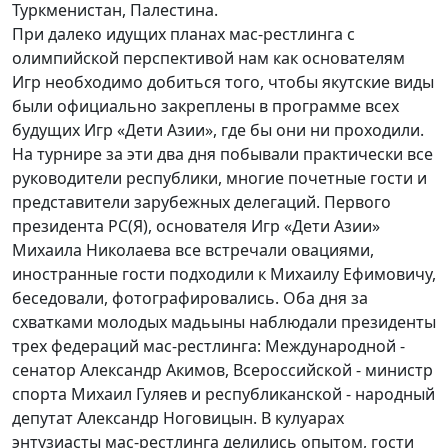
Туркменистан, Палестина.
При далеко идущих планах мас-рестлинга с
олимпийской перспективой нам как основателям
Игр необходимо добиться того, чтобы якутские виды
были официально закреплены в программе всех
будущих Игр «Дети Азии», где бы они ни проходили.
На турнире за эти два дня побывали практически все
руководители республики, многие почетные гости и
представители зарубежных делегаций. Первого
президента РС(Я), основателя Игр «Дети Азии»
Михаила Николаева все встречали овациями,
иностранные гости подходили к Михаилу Ефимовичу,
беседовали, фотографировались. Оба дня за
схватками молодых мадьыны наблюдали президенты
трех федераций мас-рестлинга: Международной -
сенатор Александр Акимов, Всероссийской - министр
спорта Михаил Гуляев и республиканской - народный
депутат Александр Ноговицын. В кулуарах
энтузиасты мас-рестлинга делились опытом, гости