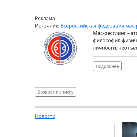
Реклама
Источник:
Всероссийская федерация мас-
Мас-рестлинг – э
философия физиче
личности, неотъе
Подробнее
Возврат к списку
Новости