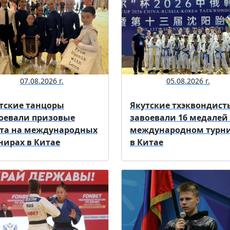
07.08.2026 г.
05.08.2026 г.
тские танцоры
Якутские тхэквондист
оевали призовые
завоевали 16 медалей
та на международных
международном турн
нирах в Китае
в Китае