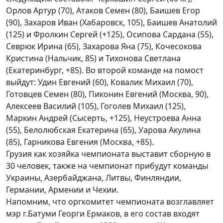
Орлов Артур (70), Атаков Семен (80), Баишев Егор
(90), Захаров Иван (Хабаровск, 105), Баишев Анатолий
(125) и Фролкин Сергей (+125), Осипова Сардана (55),
Севрюк Ирина (65), Захарова Яна (75), Кочесокова
Кристина (Нальчик, 85) и Тихонова Светлана
(Екатеринбург, +85). Во второй команде на помост
выйдут: Удин Евгений (60), Ковалик Михаил (70),
Готовцев Семен (80), Пиконин Евгений (Москва, 90),
Алексеев Василий (105), Гоголев Михаил (125),
Маркин Андрей (Сысерть, +125), Неустроева Анна
(55), Белолюбская Екатерина (65), Уарова Акулина
(85), Гарникова Евгения (Москва, +85).
Грузия как хозяйка чемпионата выставит сборную в
30 человек, также на чемпионат прибудут команды
Украины, Азербайджана, Литвы, Финляндии,
Германии, Армении и Чехии.
Напомним, что оргкомитет чемпионата возглавляет
мэр г.Батуми Георги Ермаков, в его состав входят