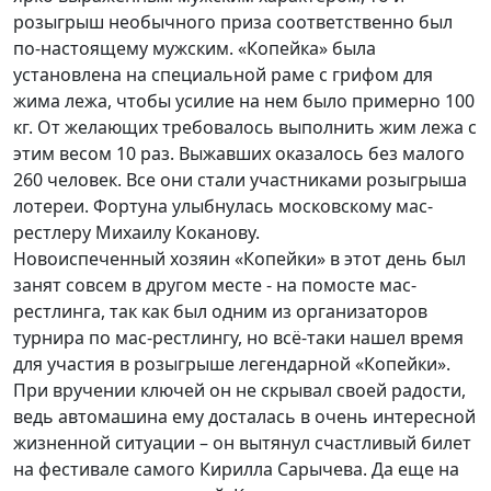
розыгрыш необычного приза соответственно был
по-настоящему мужским. «Копейка» была
установлена на специальной раме с грифом для
жима лежа, чтобы усилие на нем было примерно 100
кг. От желающих требовалось выполнить жим лежа с
этим весом 10 раз. Выжавших оказалось без малого
260 человек. Все они стали участниками розыгрыша
лотереи. Фортуна улыбнулась московскому мас-
рестлеру Михаилу Коканову.
Новоиспеченный хозяин «Копейки» в этот день был
занят совсем в другом месте - на помосте мас-
рестлинга, так как был одним из организаторов
турнира по мас-рестлингу, но всё-таки нашел время
для участия в розыгрыше легендарной «Копейки».
При вручении ключей он не скрывал своей радости,
ведь автомашина ему досталась в очень интересной
жизненной ситуации – он вытянул счастливый билет
на фестивале самого Кирилла Сарычева. Да еще на