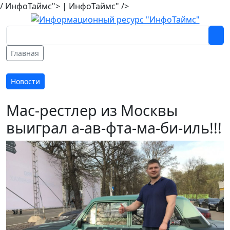
/ ИнфоТаймс">
| ИнфоТаймс" />
Главная
Новости
Мас-рестлер из Москвы
выиграл а-ав-фта-ма-би-иль!!!