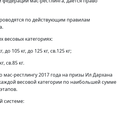
й федерации мас-рестлинга, дается право
проводятся по действующим правилам
а.
х весовых категориях:
, до 105 кг, до 125 кг, св.125 кг;
г, св.85 кг.
 мас-рестлингу 2017 года на призы Ил Дархана
в каждой весовой категории по наибольшей сумме
этапов.
й системе: