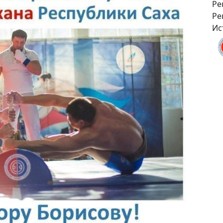
Ре
Ре
Ис