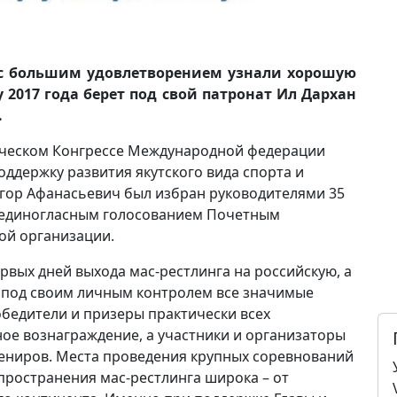
 с большим удовлетворением узнали хорошую
у 2017 года берет под свой патронат Ил Дархан
.
рическом Конгрессе Международной федерации
поддержку развития якутского вида спорта и
Егор Афанасьевич был избран руководителями 35
 единогласным голосованием Почетным
ой организации.
ервых дней выхода мас-рестлинга на российскую, а
т под своим личным контролем все значимые
обедители и призеры практически всех
ое вознаграждение, а участники и организаторы
вениров. Места проведения крупных соревнований
спространения мас-рестлинга широка – от