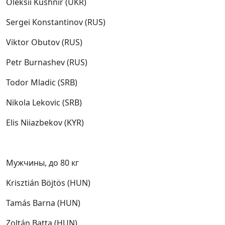
Oleksii Kushnir (UKR)
Sergei Konstantinov (RUS)
Viktor Obutov (RUS)
Petr Burnashev (RUS)
Todor Mladic (SRB)
Nikola Lekovic (SRB)
Elis Niiazbekov (KYR)
Мужчины, до 80 кг
Krisztián Böjtös (HUN)
Tamás Barna (HUN)
Zoltán Batta (HUN)