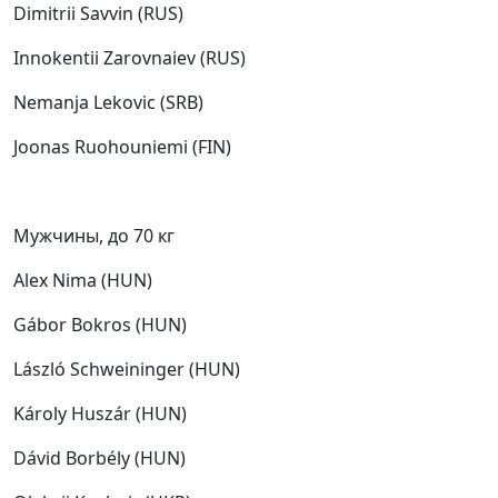
Dimitrii Savvin (RUS)
Innokentii Zarovnaiev (RUS)
Nemanja Lekovic (SRB)
Joonas Ruohouniemi (FIN)
Мужчины, до 70 кг
Alex Nima (HUN)
Gábor Bokros (HUN)
László Schweininger (HUN)
Károly Huszár (HUN)
Dávid Borbély (HUN)