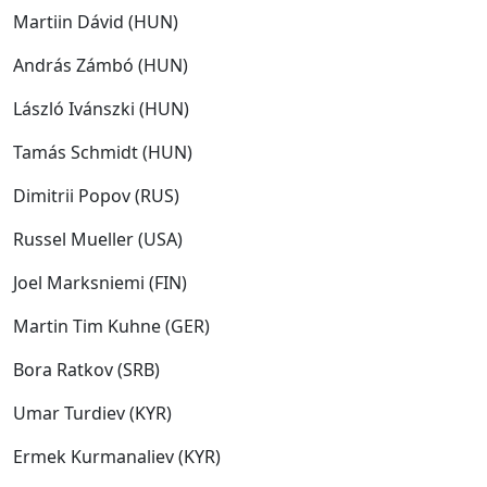
Martiin Dávid (HUN)
András Zámbó (HUN)
László Ivánszki (HUN)
Tamás Schmidt (HUN)
Dimitrii Popov (RUS)
Russel Mueller (USA)
Joel Marksniemi (FIN)
Martin Tim Kuhne (GER)
Bora Ratkov (SRB)
Umar Turdiev (KYR)
Ermek Kurmanaliev (KYR)