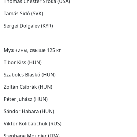
Thomas Chester Sroka (USA)
Tamás Sidó (SVK)
Sergei Dolgalev (KYR)
Мужчины, свыше 125 кг
Tibor Kiss (HUN)
Szabolcs Blaskó (HUN)
Zoltán Csibrák (HUN)
Péter Juhász (HUN)
Sándor Habara (HUN)
Viktor Kolibabchuk (RUS)
Stephane Mounier (FRA)