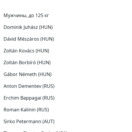
Мужчины, до 125 кг
Dominik Juhász (HUN)
Dávid Mészáros (HUN)
Zoltán Kovács (HUN)
Zoltán Borbíró (HUN)
Gábor Németh (HUN)
Anton Dementev (RUS)
Erchim Bappagai (RUS)
Roman Kalinin (RUS)
Sirko Petermann (AUT)