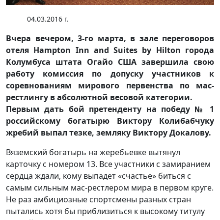
04.03.2016 г.
Вчера вечером, 3-го марта, в зале переговоров
отеля Hampton Inn and Suites by Hilton города
Колумбуса штата Огайо США завершила свою
работу комиссия по допуску участников к
соревнованиям мирового первенства по мас-
рестлингу в абсолютной весовой категории.
Первым дать бой претенденту на победу № 1
российскому богатырю Виктору Колибабчуку
жребий выпал тезке, земляку Виктору Докалову.
Вяземский богатырь на жеребьевке вытянул
карточку с номером 13. Все участники с замиранием
сердца ждали, кому выпадет «счастье» биться с
самым сильным мас-рестлером мира в первом круге.
Не раз амбициозные спортсмены разных стран
пытались хотя бы приблизиться к высокому титулу