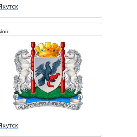
Якутск
йон
Якутск