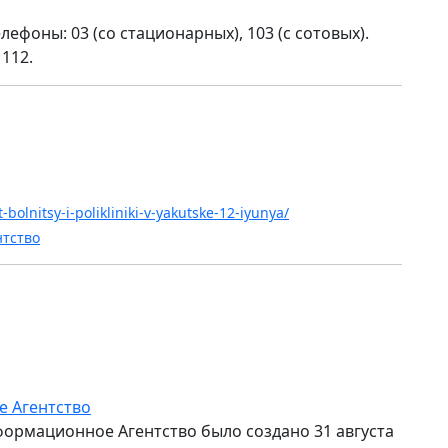
лефоны: 03 (со стационарных), 103 (с сотовых).
112.
-bolnitsy-i-polikliniki-v-yakutske-12-iyunya/
нтство
е Агентство
формационное Агентство было создано 31 августа