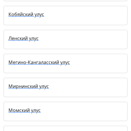
Кобяйский улус
Ленский улус
Мегино-Кангаласский улус
Мирнинский улус
Момский улус