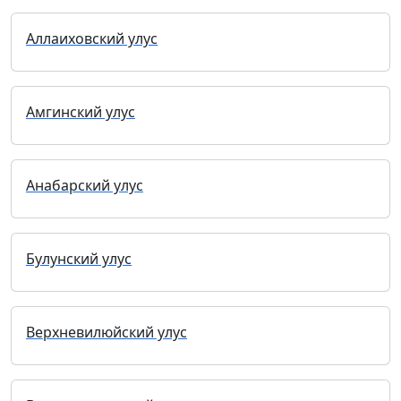
Аллаиховский улус
Амгинский улус
Анабарский улус
Булунский улус
Верхневилюйский улус