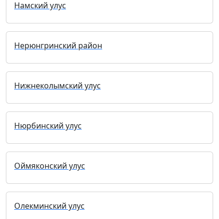
Намский улус
Нерюнгринский район
Нижнеколымский улус
Нюрбинский улус
Оймяконский улус
Олекминский улус