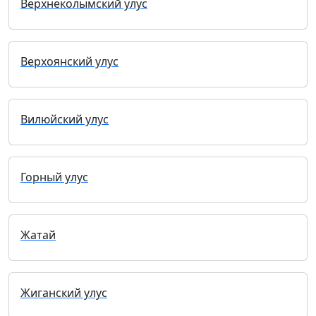
Верхнеколымский улус
Верхоянский улус
Вилюйский улус
Горный улус
Жатай
Жиганский улус