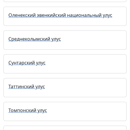
Оленекский эвенкийский национальный улус
Среднеколымский улус
Сунтарский улус
Таттинский улус
Томпонский улус