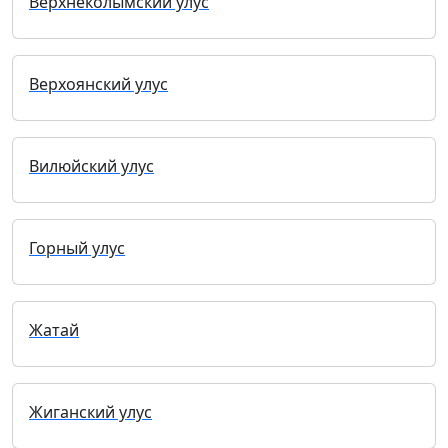
Верхнеколымский улус
Верхоянский улус
Вилюйский улус
Горный улус
Жатай
Жиганский улус