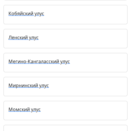
Кобяйский улус
Ленский улус
Мегино-Кангаласский улус
Мирнинский улус
Момский улус