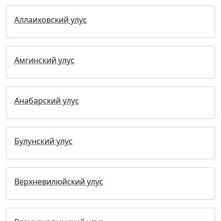
Аллаиховский улус
Амгинский улус
Анабарский улус
Булунский улус
Верхневилюйский улус