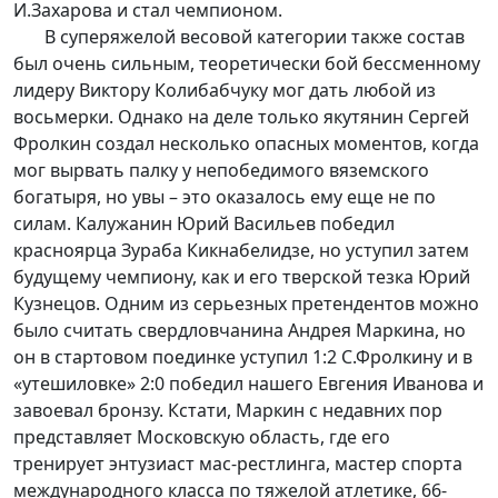
И.Захарова и стал чемпионом.
В суперяжелой весовой категории также состав
был очень сильным, теоретически бой бессменному
лидеру Виктору Колибабчуку мог дать любой из
восьмерки. Однако на деле только якутянин Сергей
Фролкин создал несколько опасных моментов, когда
мог вырвать палку у непобедимого вяземского
богатыря, но увы – это оказалось ему еще не по
силам. Калужанин Юрий Васильев победил
красноярца Зураба Кикнабелидзе, но уступил затем
будущему чемпиону, как и его тверской тезка Юрий
Кузнецов. Одним из серьезных претендентов можно
было считать свердловчанина Андрея Маркина, но
он в стартовом поединке уступил 1:2 С.Фролкину и в
«утешиловке» 2:0 победил нашего Евгения Иванова и
завоевал бронзу. Кстати, Маркин с недавних пор
представляет Московскую область, где его
тренирует энтузиаст мас-рестлинга, мастер спорта
международного класса по тяжелой атлетике, 66-