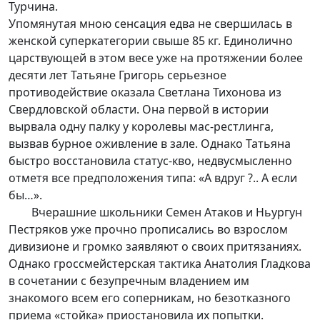
Турчина.
Упомянутая мною сенсация едва не свершилась в
женской суперкатегории свыше 85 кг. Единолично
царствующей в этом весе уже на протяжении более
десяти лет Татьяне Григорь серьезное
противодействие оказала Светлана Тихонова из
Свердловской области. Она первой в истории
вырвала одну палку у королевы мас-рестлинга,
вызвав бурное оживление в зале. Однако Татьяна
быстро восстановила статус-кво, недвусмысленно
отметя все предположения типа: «А вдруг ?.. А если
бы…».
Вчерашние школьники Семен Атаков и Ньургун
Пестряков уже прочно прописались во взрослом
дивизионе и громко заявляют о своих притязаниях.
Однако гроссмейстерская тактика Анатолия Гладкова
в сочетании с безупречным владением им
знакомого всем его соперникам, но безотказного
приема «стойка» приостановила их попытки.