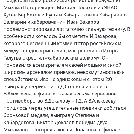
представителей российских регионов. Калужанин
Михаил Погорельцев, Михаил Поляков из ЯНАО,
Хусен Бербеков и Рустам Кабардоков из Кабардино-
Балкарии и хабаровчанин Иван Захаров
продемонстрировали достаточно сильную технику. В
особенности хотелось бы отметить И.Захарова,
которого бессменный комментатор российских и
международных ристалищ мас-рестлинга Игорь
Галутва окрестил «хабаровским волком». Он
понравился всем зрителям своей мощью и силой,
широким арсеналом приемов, невозмутимостью и
спокойствием. Иван с одинаковым счетом 2:0
выиграл у тверичанина Д.Степина и нашего
В.Алексеева, в финале оказал весьма серьезное
противоборство В.Докалову – 1:2. А В.Алексееву
пришлось через утешительные поединки добиться
бронзовой медали, выиграв у Степина и
Кабардокова. Виктор Докалов победил двух
Михаилов – Погорельского и Полякова, в финале –