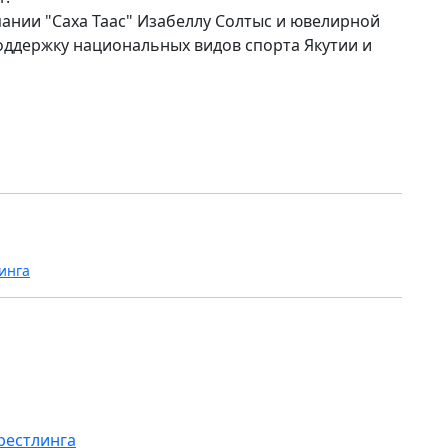
ании "Саха Таас" Изабеллу Солтыс и ювелирной
оддержку национальных видов спорта Якутии и
инга
рестлинга