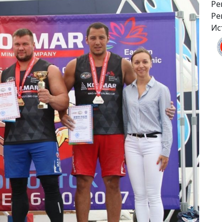
Ре
Ре
Ис