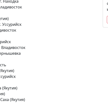
г. Находка
Владивосток
утия)
. Уссурийск
адивосток
урийск
. Владивосток
 Чернышевка
асть
(Якутия)
ссурийск
 (Якутия)
ия)
Саха (Якутия)