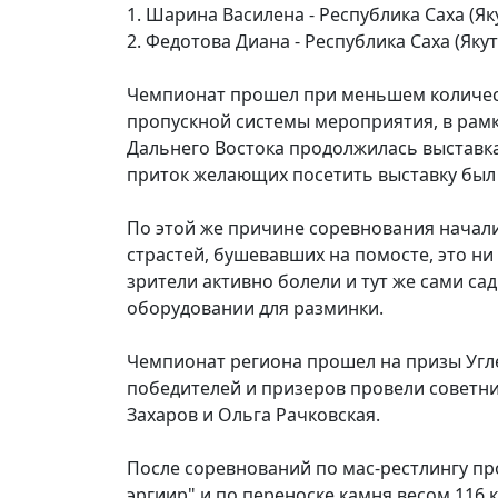
1. Шарина Василена - Республика Саха (Як
2. Федотова Диана - Республика Саха (Якут
Чемпионат прошел при меньшем количест
пропускной системы мероприятия, в рамка
Дальнего Востока продолжилась выставка
приток желающих посетить выставку был 
По этой же причине соревнования начали
страстей, бушевавших на помосте, это н
зрители активно болели и тут же сами са
оборудовании для разминки.
Чемпионат региона прошел на призы Уг
победителей и призеров провели советн
Захаров и Ольга Рачковская.
После соревнований по мас-рестлингу пр
эргиир" и по переноске камня весом 116 к