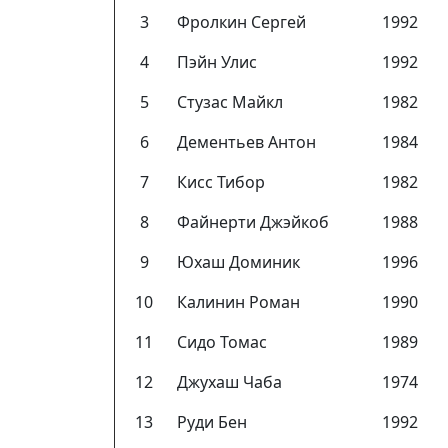
3
Фролкин Сергей
1992
4
Пэйн Улис
1992
5
Стузас Майкл
1982
6
Дементьев Антон
1984
7
Кисс Тибор
1982
8
Файнерти Джэйкоб
1988
9
Юхаш Доминик
1996
10
Калинин Роман
1990
11
Сидо Томас
1989
12
Джухаш Чаба
1974
13
Руди Бен
1992