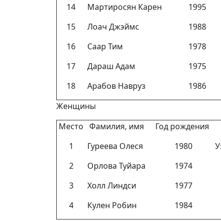
14
Мартиросян Карен
1995
15
Лоач Джэймс
1988
16
Саар Тим
1978
17
Дараш Адам
1975
18
Арабов Навруз
1986
Женщины
Место
Фамилия, имя
Год рождения
1
Гуреева Олеся
1980
У
2
Орлова Туйара
1974
3
Холл Линдси
1977
4
Кулен Робин
1984