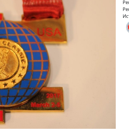
Ре
Ре
Ис