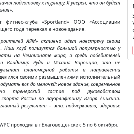
начал подготовку к турниру. Я уверен, что он будет
ения».
 фитнес-клуба «Sportland» ООО «Ассоциации
щего года переехал в новое здание.
строителей АЯМ» активно идет навстречу своим
я. Наш клуб пользуется большой популярностью у
таты на Чемпионате мира, а среди победителей
и Владимир Руди и Михаил Воронцов, это не
езультат планомерной работы в направлении
делился своими размышлениями исполнительный
одумать все до мелочей: новое здание, современное
чно тренерский состав под руководством
 спорта России по пауэрлифтингу
Игоря Аникина.
главный результат – это, подчеркиваю, здоровье
C проходил в г.Благовещенске с 5 по 6 октября.