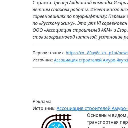
Справка:
Тренер Алданской команды Игорь 
летним стажем работы. Имеет многочисле
соревнованиях по пауэрлифтингу. Первым 
по «Русскому жиму». Это уже
VI
соревнован
ООО «Ассоциация строителей АЯМ» и Егор 
стокилограммовой штангой, установив ре
Первоисточник:
https://xn--80ay8c.xn--p1ai/ne
Источник:
Ассоциация строителей Амуро-Якутс
Реклама
Источник:
Ассоциация строителей Амуро-
Основным видом 
транспортная пер