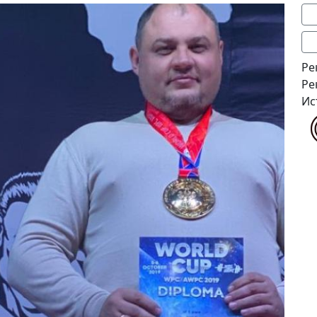
Ре
Ре
Ис