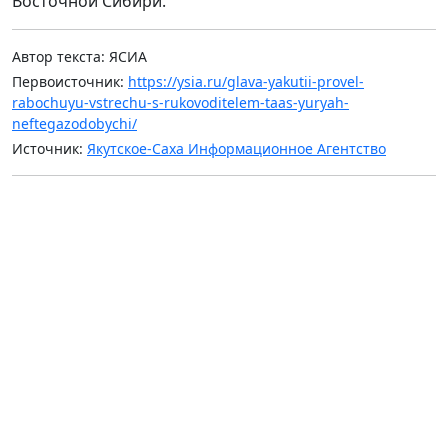
Восточной Сибири.
Автор текста: ЯСИА
Первоисточник:
https://ysia.ru/glava-yakutii-provel-
rabochuyu-vstrechu-s-rukovoditelem-taas-yuryah-
neftegazodobychi/
Источник:
Якутское-Саха Информационное Агентство