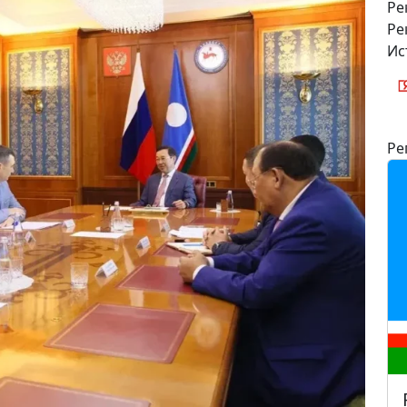
Ре
Ре
Ис
Ре