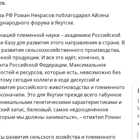
ев.
ва РФ Роман Некрасов поблагодарил Айсена
ународного форума в Якутске.
т нашей племенной науки – академики Российской
и базу для развития этого направления в стране. В
 развития сельскохозяйственного производства,
ой продукции. И все это идёт, конечно, в
ента Российской Федерации. Максимальное
стей и ресурсов, которые есть, невозможно без
ому сегодня коллеги в ходе дискуссий и
звития российского животноводства и племенного
означили. Это для Якутии прежде всего табунное
о уникальными генетическими характеристиками и
ский запас, белковый, самое недооценённое
оторым мы должны заниматься», – отметил Роман
ы развития сельского хозяйства и племенного