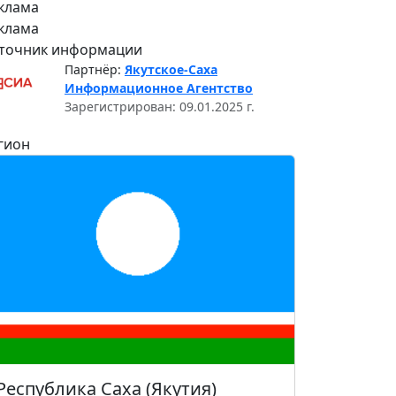
клама
клама
точник информации
Партнёр:
Якутское-Саха
Информационное Агентство
Зарегистрирован: 09.01.2025 г.
гион
Республика Саха (Якутия)