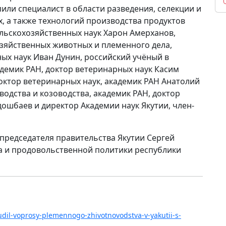
или специалист в области разведения, селекции и
, а также технологий производства продуктов
ельскохозяйственных наук Харон Амерханов,
озяйственных животных и племенного дела,
ных наук Иван Дунин, российский учёный в
демик РАН, доктор ветеринарных наук Касим
октор ветеринарных наук, академик РАН Анатолий
водства и козоводства, академик РАН, доктор
шбаев и директор Академии наук Якутии, член-
 председателя правительства Якутии Сергей
а и продовольственной политики республики
sudil-voprosy-plemennogo-zhivotnovodstva-v-yakutii-s-