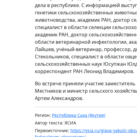
дела в республике. С информацией выступ
генетики сельскохозяйственных животных
животноводства, академик РАН, доктор с
специалист в области селекции сельскох
академик РАН, доктор сельскохозяйствен
области ветеринарной инфектологии, ака
Лайшев, учёный-ветеринар, профессор, д
Стекольников, специалист в области овце
сельскохозяйственных наук Юсупжан Юлдо
корреспондент РАН Леонид Владимиров.
Во встрече приняли участие заместитель
Местников и министр сельского хозяйств
Артем Александров.
Регион:
Республика Саха (Якутия)
Автор текста: ЯСИА
Первоисточник:
https://ysia.ru/glava-yakutii-ob
federalnymi-ekspertami/