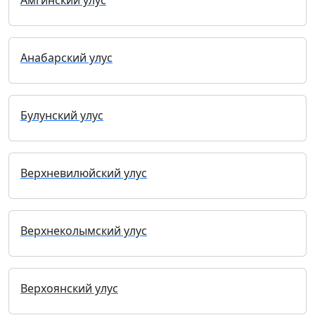
Амгинский улус
Анабарский улус
Булунский улус
Верхневилюйский улус
Верхнеколымский улус
Верхоянский улус