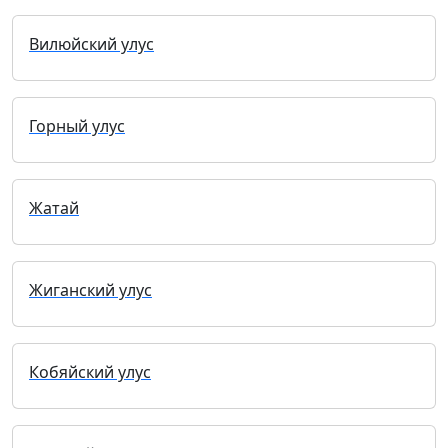
Вилюйский улус
Горный улус
Жатай
Жиганский улус
Кобяйский улус