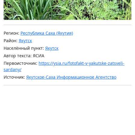
Регион:
Республика Саха (Якутия)
Район:
Якутск
Населённый пункт:
Якутск
Автор текста: ЯСИА
Первоисточник:
https://ysia.ru/fotofakt-v-yakutske-zatsveli-
sardany/
Источник:
Якутское-Саха Информационное Агентство