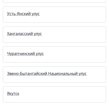
Усть-Янский улус
Хангаласский улус
Чурапчинский улус
Эвено-Бытантайский Национальный улус
Якутск