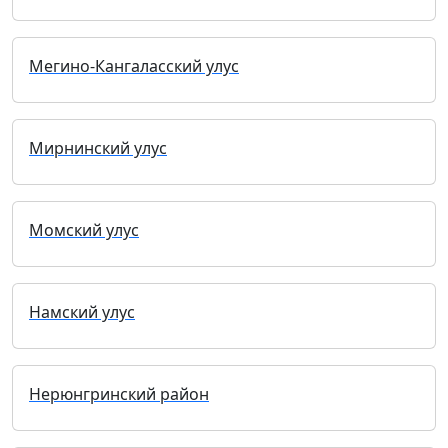
Мегино-Кангаласский улус
Мирнинский улус
Момский улус
Намский улус
Нерюнгринский район