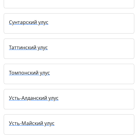
Сунтарский улус
Таттинский улус
Томпонский улус
Усть-Алданский улус
Усть-Майский улус