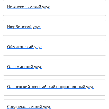
Нижнеколымский улус
Нюрбинский улус
Оймяконский улус
Олекминский улус
Оленекский эвенкийский национальный улус
Среднеколымский улус