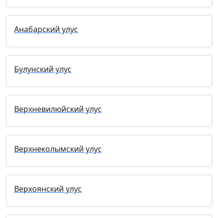
Анабарский улус
Булунский улус
Верхневилюйский улус
Верхнеколымский улус
Верхоянский улус