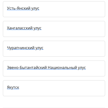
Усть-Янский улус
Хангаласский улус
Чурапчинский улус
Эвено-Бытантайский Национальный улус
Якутск