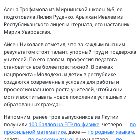
Алена Трофимова из Мирнинской школы №5, ее
подготовила Лилия Руденко. Арылхан Иевлев из
Республиканского лицея-интерната, его наставник —
Мария Уваровская.
Айсен Николаев отметил, что за каждым высшим
результатом стоят талант, упорный труд и поддержка
учителей. По его словам, профессия педагога
становится все более престижной. В рамках
нацпроекта «Молодежь и дети» в республике
создаются современные условия для работы и
профессионального роста учителей, чтобы они
могли воспитывать новое поколение успешных и
образованных граждан.
Напомним, ранее трое выпускников из Якутии
получили
100 баллов на ЕГЭ по физике
, четверо —
по
профильной математике
, двое —
по родным языкам
,
девять —
по русскому языку
, еще шестеро —
по